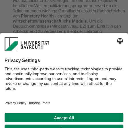
Hochschulabschluss verfügen. In dem transdisziplinären
beruflichen Weiterqualifizierungsprogramm erwerben die
Teilnehmenden wichtige Grundlagen aus den Fachbereichen
von
Planetary Health
- ergänzt um
wirtschaftswissenschaftliche Module
. Um die
Deutschkenntnisse (Mindestniveau B2) zum Eintritt in den
Arbeitsmarkt zu verbessern, sieht der Lehrgang
auch
Fachsprachkurse
vor.
A
rbeitsmarktvorbereitende
Workshops
rund um das Thema Bewerbung und
Berufseinstieg sowie ein
Mentoring-Porgramm
ergänzen
den Kurs.
Verantwortlich für die Redaktion:
Verena Marchl