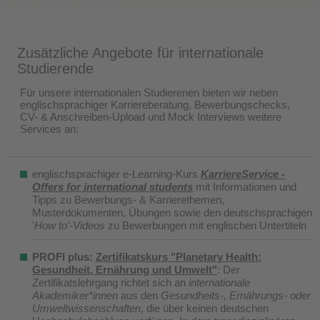
KI generiert / Microsoft Copilot
Zusätzliche Angebote für internationale
Studierende
Für unsere internationalen Studierenen bieten wir neben
englischsprachiger Karriereberatung, Bewerbungschecks,
CV- & Anschreiben-Upload und Mock Interviews weitere
Services an:
englischsprachiger e-Learning-Kurs
KarriereService -
Offers for international students
mit Informationen und
Tipps zu Bewerbungs- & Karrierethemen,
Musterdokumenten, Übungen sowie den deutschsprachigen
'
How to'-Videos
zu Bewerbungen mit englischen Untertiteln
PROFI plus:
Zertifikatskurs "Planetary Health:
Gesundheit, Ernährung und Umwelt"
: Der
Zertifikatslehrgang richtet sich an
internationale
Akademiker*innen
aus den
Gesundheits-, Ernährungs- oder
Umweltwissenschaften
, die über keinen deutschen