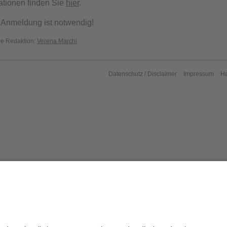
ationen finden Sie
hier
.
 Anmeldung ist notwendig!
die Redaktion:
Verena Marchl
Datenschutz / Disclaimer
Impressum
H