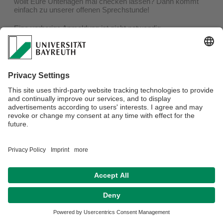
wollt Eure Unterlagen mal checken lassen? Dann kommt
einfach zu unserer offenen Sprechstunde!
Eine vorherige Anmeldung ist nicht notwendig.
Falls Ihr dienstags zwischen 10 und 12 Uhr keine Zeit habt
oder in der Vorlesungsfreienzeit Eure
Bewerbungsunterlagen checken lassen oder Euch beraten
lassen wollt, dann vereinbart bitte einen Termin unter
karriereservice@uni-bayeuth.de oder telefonisch unter
0921-55-4664.
Verantwortlich für die Redaktion:
Verena Marchl
Datenschutz / Disclaimer
Impressum
Hausordnung
Sitemap
Kontakt
Barrierefreiheitserklärung