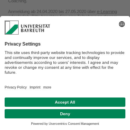
Coaching.
Anmeldung ab 24.04.2020 bis 27.05.2020 über
e-Learning
erforderlich. Bitte beachten Sie: eine Teilnahme an diesem
Workshop setzt voraus, dass Sie den
Workshop am
04.06.2020
besucht haben.
Verantwortlich für die Redaktion:
Verena Marchl
Datenschutz / Disclaimer
Impressum
Hausordnung
Sitemap
Kontakt
Barrierefreiheitserklärung