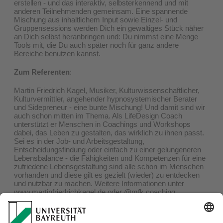
erstellen - und das interaktiv, selbsterkennend und mit
anderen Teilnehmenden gemeinsam. Eine spannende
Mischung aus inhaltlichem Input sowie Einzel- und
Gruppensessions werden Dich ein gewaltiges Stück näher
an Dich selbst heranbringen und: Du nimmst eine Menge
Tools mit, die Du auch später noch für ganz andere
Bereiche benutzen kannst.
Zum Referenten
:
Martin Friedrich Kagel, Musiker, Kulturwissenschaftlicher,
Kulturvermittler, angehender hypnosystemischer Berater
und Sidepreneur - eine bunte Mischung! Und damit sind wir
auch schon mitten im Thema. Als LifeDesign Coach
unterstützt er Menschen in Coachings und Workshops
dabei, das Leben zu gestalten, das wirklich zu ihnen passt.
Sei es in der Job- und Arbeitsgestaltung,
Entscheidungsfindung oder einfach zu einer gelungeneren
Lebensbalance - die Fähigkeiten und Kompetenzen für eine
zufriedene Lebensgestaltung sind alle schon im Menschen
vorhanden und diese gilt es gezielt (wieder) zu entdecken
und nutzbar zu machen. Weitere Informationen unter
www.martinfriedrichkagel.de
oder @mfk.coaching
Zielgruppe
: offen für alle Fachrichtungen