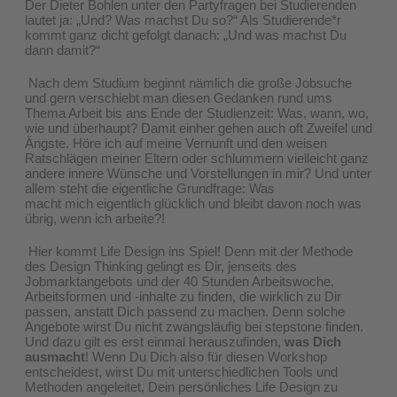
Der Dieter Bohlen unter den Partyfragen bei Studierenden
lautet ja: „Und? Was machst Du so?“ Als Studierende*r
kommt ganz dicht gefolgt danach: „Und was machst Du
dann damit?“
Nach dem Studium beginnt nämlich die große Jobsuche
und gern verschiebt man diesen Gedanken rund ums
Thema Arbeit bis ans Ende der Studienzeit: Was, wann, wo,
wie und überhaupt? Damit einher gehen auch oft Zweifel und
Ängste. Höre ich auf meine Vernunft und den weisen
Ratschlägen meiner Eltern oder schlummern vielleicht ganz
andere innere Wünsche und Vorstellungen in mir? Und unter
allem steht die eigentliche Grundfrage: Was
macht mich eigentlich glücklich und bleibt davon noch was
übrig, wenn ich arbeite?!
Hier kommt Life Design ins Spiel! Denn mit der Methode
des Design Thinking gelingt es Dir, jenseits des
Jobmarktangebots und der 40 Stunden Arbeitswoche,
Arbeitsformen und -inhalte zu finden, die wirklich zu Dir
passen, anstatt Dich passend zu machen. Denn solche
Angebote wirst Du nicht zwangsläufig bei stepstone finden.
Und dazu gilt es erst einmal herauszufinden,
was Dich
ausmacht
! Wenn Du Dich also für diesen Workshop
entscheidest, wirst Du mit unterschiedlichen Tools und
Methoden angeleitet, Dein persönliches Life Design zu