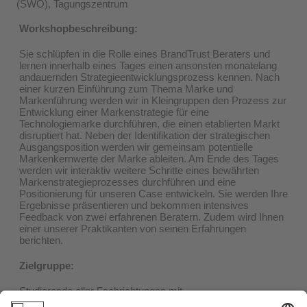
(SWO), Tagungszentrum
Workshopbeschreibung:
Sie schlüpfen in die Rolle eines BrandTrust Beraters und
lernen innerhalb eines Tages einen ansonsten monatelang
andauernden Strategieentwicklungsprozess kennen. Nach
einer kurzen Einführung zum Thema Marke und
Markenführung werden wir in Kleingruppen den Prozess zur
Entwicklung einer Markenstrategie für eine
Technologiemarke durchführen, die einen etablierten Markt
disruptiert hat. Neben der Identifikation der strategischen
Ausgangsposition werden wir gemeinsam potentielle
Markenkernwerte der Marke ableiten. Am Ende des Tages
werden wir interaktiv weitere Schritte eines bewährten
Markenstrategieprozesses durchführen und eine
Positionierung für unseren Case entwickeln. Sie werden Ihre
Ergebnisse präsentieren und bekommen intensives
Feedback von zwei erfahrenen Beratern. Zudem wird Ihnen
einer unserer Praktikanten von seinen Erfahrungen
berichten.
Zielgruppe:
Studierende aller Fachrichtungen mit
Wirtschaftswissenschaftsmodulen und/oder