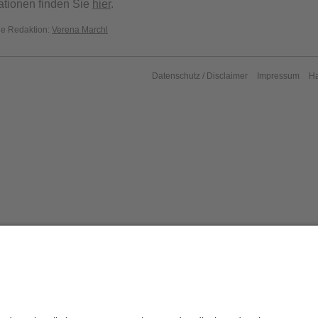
ationen finden Sie
hier
.
die Redaktion:
Verena Marchl
Datenschutz / Disclaimer
Impressum
H