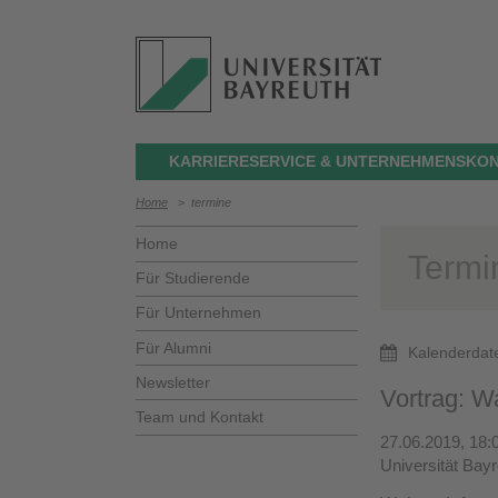
KARRIERESERVICE & UNTERNEHMENSKON
Home
>
termine
Home
Termi
Für Studierende
Für Unternehmen
Für Alumni
Kalenderdat
Newsletter
Vortrag: W
Team und Kontakt
27.06.2019, 18:
Universität Bay