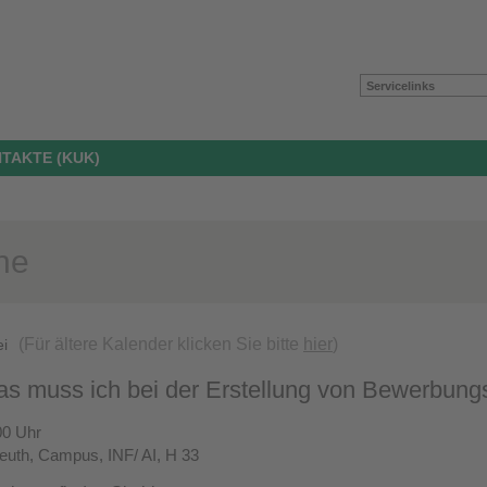
Servicelinks
TAKTE (KUK)
ne
(Für ältere Kalender klicken Sie bitte
hier
)
ei
as muss ich bei der Erstellung von Bewerbung
00 Uhr
reuth, Campus, INF/ AI, H 33